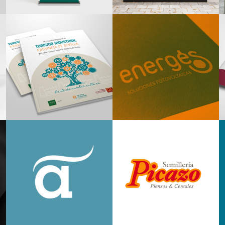
Diseño
Creatividad Gráfica
Editorial
Branding
Creatividad
Gráfica
Branding
Branding
Arquitectura
Corporativo
de marca