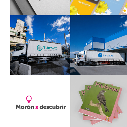
Corporativo
Gráfica
Branding
Branding
Branding
Creatividad
Gráfica
Branding
Corporativo
Naming
Diseño Editorial