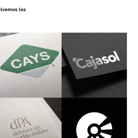
olvemos los
Packaging
Diseño
Editorial
Creatividad
Branding
Arquitectura
Gráfica
Branding
de marca