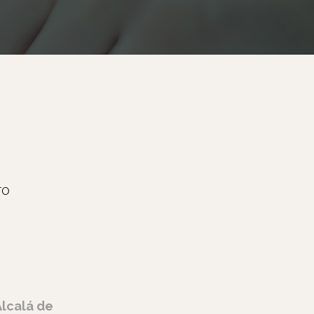
TO
Alcalá de