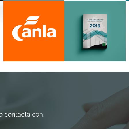
Packaging
Diseño
Branding
Editorial
Creatividad
Corporativo
Gráfica
Branding
io contacta con