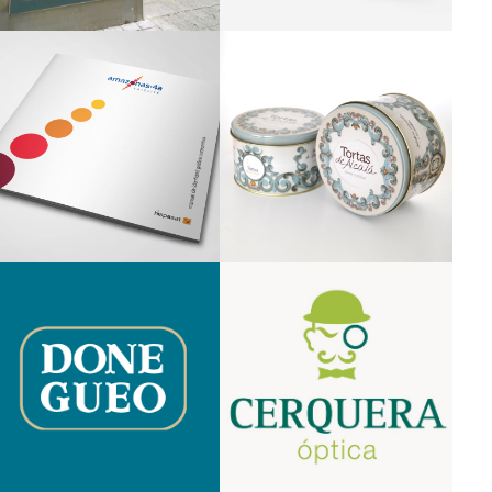
Branding
Corporativo
Packaging
Packaging
Rebranding
Creatividad
Corporativo
Branding
Gráfica
Branding
Corporativo