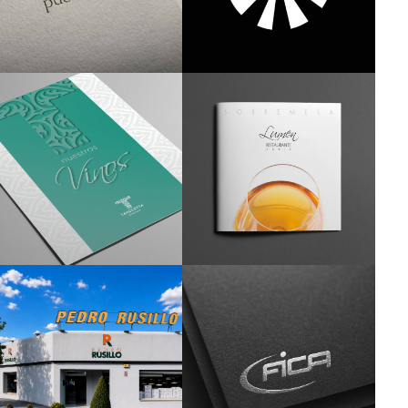
Creatividad
Branding
Gráfica
Branding
Diseño
Diseño Editorial
Editorial
Branding
Branding