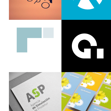
Editorial
Creatividad
Corporativo
Arquitectura
Gráfica
Branding
de marca
Diseño
Creatividad
Editorial
Creatividad
Gráfica
Branding
Gráfica
Branding
Rebranding
Creatividad