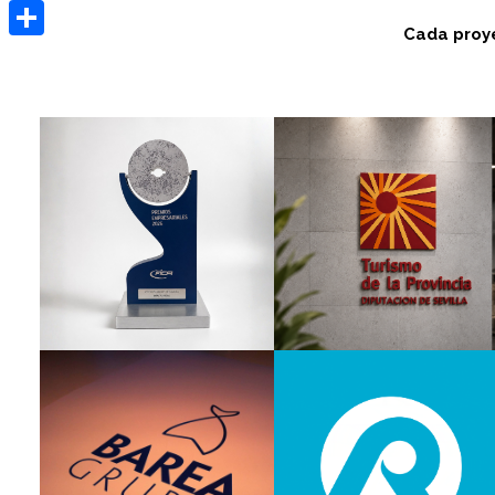
Pinterest
Cada proye
Compartir
Branding
Branding
Branding
Corporativo
Institucional
Diseño
Editorial
Creatividad
Packaging
Diseño
Gráfica
Rebranding